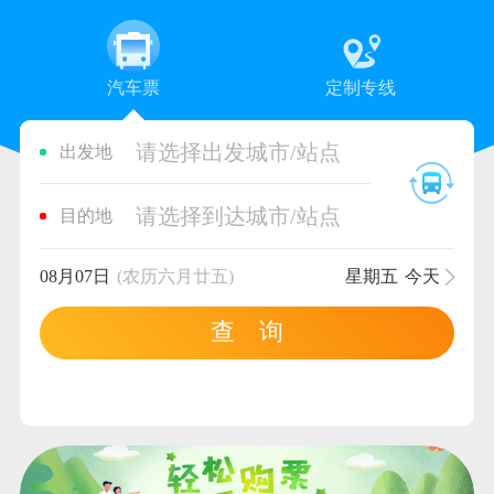
汽车票
定制专线
请选择出发城市/站点
出发地
请选择到达城市/站点
目的地
08月07日
(农历六月廿五)
星期五
今天
查 询