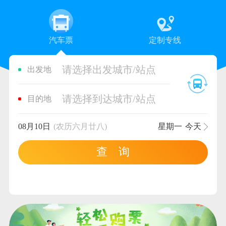
汽车票
定制专线
请选择出发城市/站点
出发地
请选择到达城市/站点
目的地
08月10日
(农历六月廿八)
星期一
今天
查 询