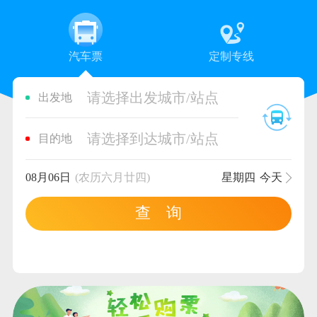
汽车票
定制专线
请选择出发城市/站点
出发地
请选择到达城市/站点
目的地
08月06日
(农历六月廿四)
星期四
今天
查 询