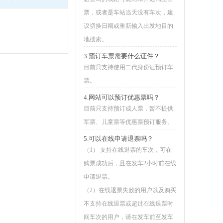
票，或者是车站当天没有车次，建
议切换日期或重新输入出发地目的
地搜索。
3.预订车票需要什么证件？
目前只支持使用二代身份证预订车
票。
4.网站可以预订优惠票吗？
目前只支持预订成人票，暂不提供
军票、儿童票等优惠票预订服务。
5.可以在线申请退票吗？
（1） 支持在线退票的车次，可在
购票成功后，且在发车2小时前在线
申请退票。
（2）在线退票失败的用户以及购买
不支持在线退票或超过在线退票时
间车次的用户，请在发车前至发车