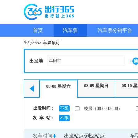
首页
汽车票
汽车票分销平台
出行365>
车票预订
出发地
08-09
星期日
08-10
星
08-08
星期六
出发时间：
不限
凌晨（00:00-06:00）
发 车 站：
不限
发车时间
出发站点/到达站点
车