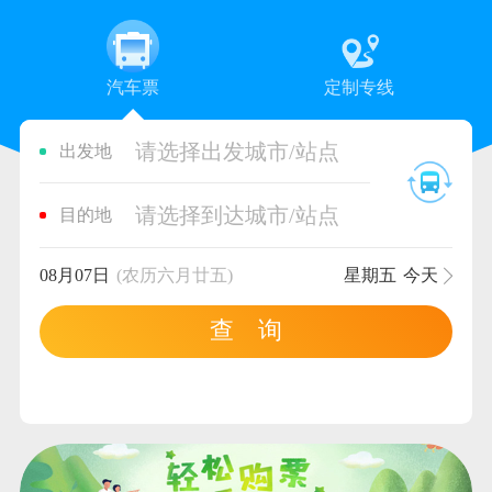
汽车票
定制专线
请选择出发城市/站点
出发地
请选择到达城市/站点
目的地
08月07日
(农历六月廿五)
星期五
今天
查 询