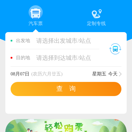
汽车票
定制专线
请选择出发城市/站点
出发地
请选择到达城市/站点
目的地
08月07日
(农历六月廿五)
星期五
今天
查 询