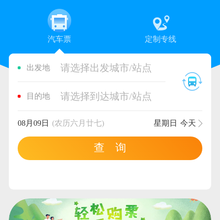
汽车票
定制专线
请选择出发城市/站点
出发地
请选择到达城市/站点
目的地
08月09日
(农历六月廿七)
星期日
今天
查 询