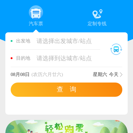
汽车票
定制专线
请选择出发城市/站点
出发地
请选择到达城市/站点
目的地
08月08日
(农历六月廿六)
星期六
今天
查 询