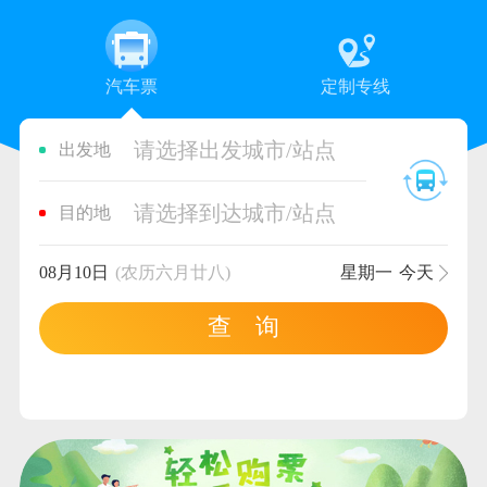
汽车票
定制专线
请选择出发城市/站点
出发地
请选择到达城市/站点
目的地
08月10日
(农历六月廿八)
星期一
今天
查 询