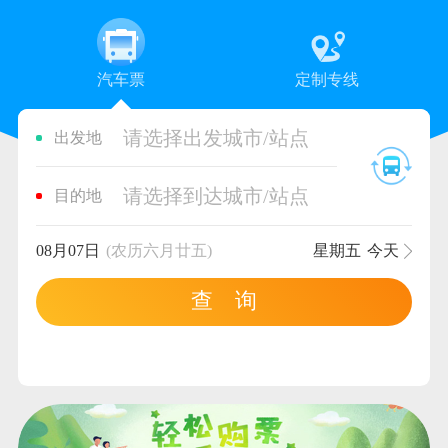
汽车票
定制专线
请选择出发城市/站点
出发地
请选择到达城市/站点
目的地
08月07日
(农历六月廿五)
星期五
今天
查 询