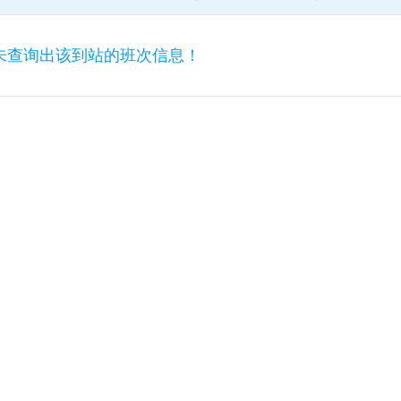
未查询出该到站的班次信息！