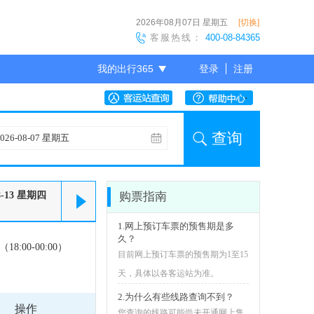
2026年08月07日
星期五
[切换]
客服热线：
400-08-84365
我的出行365
登录
注册
尊敬的会员
查询
8-13
星期四
购票指南
1.网上预订车票的预售期是多
久？
18:00-00:00）
目前网上预订车票的预售期为1至15
天，具体以各客运站为准。
2.为什么有些线路查询不到？
操作
您查询的线路可能尚未开通网上售