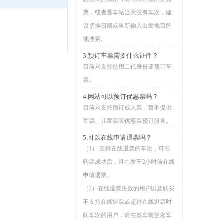
票，或者是车站当天没有车次，建
议切换日期或重新输入出发地目的
地搜索。
3.预订车票需要什么证件？
目前只支持使用二代身份证预订车
票。
4.网站可以预订优惠票吗？
目前只支持预订成人票，暂不提供
军票、儿童票等优惠票预订服务。
5.可以在线申请退票吗？
（1） 支持在线退票的车次，可在
购票成功后，且在发车2小时前在线
申请退票。
（2）在线退票失败的用户以及购买
不支持在线退票或超过在线退票时
间车次的用户，请在发车前至发车