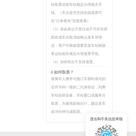
站取票后按车站规定办理相关手
续。（车次是否支持在线退票可
在“订单查询”页面查看）
（3）若由承运方责任或不可控等原
因造成车次取消或晚点发车等情
况，用户可根据需要至发车站根据
客运站相关规定办理退票手续。
（4）加班班次不支持退票。
6.如何取票？
请乘车人携带与预订车票时填写的
证件号码一致的二代身份证，到乘
车站自助设备、车站窗口或服务台
取票，为避免影响出行，建议发车
前30分钟完成取票。
违法和不良信息举报