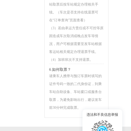
站取票后按车站规定办理相关手
续。（车次是否支持在线退票可
在“订单查询”页面查看）
（3）若由承运方责任或不可控等原
因造成车次取消或晚点发车等情
况，用户可根据需要至发车站根据
客运站相关规定办理退票手续。
（4）加班班次不支持退票。
6.如何取票？
请乘车人携带与预订车票时填写的
证件号码一致的二代身份证，到乘
车站自助设备、车站窗口或服务台
取票，为避免影响出行，建议发车
前30分钟完成取票。
违法和不良信息举报