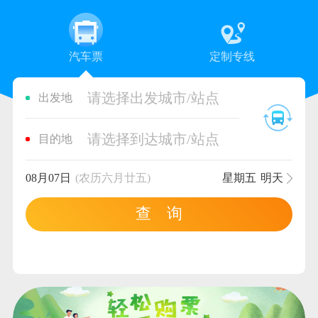
汽车票
定制专线
请选择出发城市/站点
出发地
请选择到达城市/站点
目的地
08月07日
(农历六月廿五)
星期五
明天
查 询