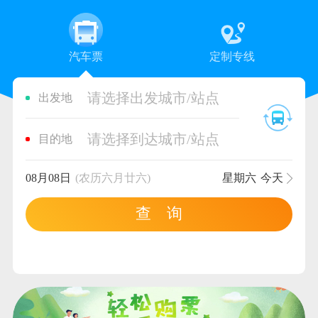
汽车票
定制专线
请选择出发城市/站点
出发地
请选择到达城市/站点
目的地
08月08日
(农历六月廿六)
星期六
今天
查 询