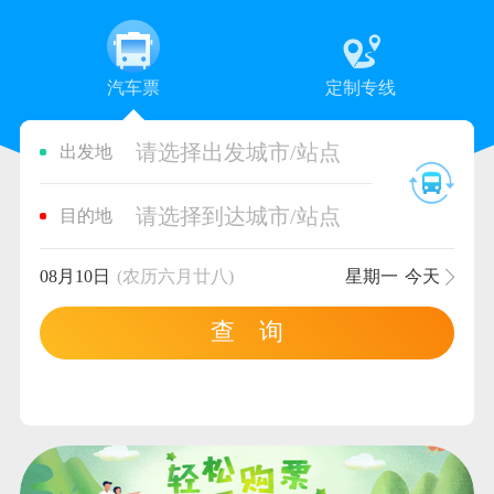
汽车票
定制专线
请选择出发城市/站点
出发地
请选择到达城市/站点
目的地
08月10日
(农历六月廿八)
星期一
今天
查 询