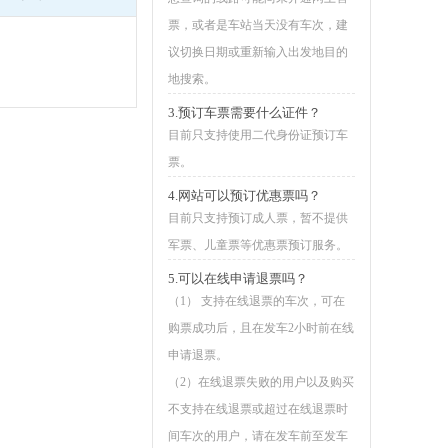
票，或者是车站当天没有车次，建
议切换日期或重新输入出发地目的
地搜索。
3.预订车票需要什么证件？
目前只支持使用二代身份证预订车
票。
4.网站可以预订优惠票吗？
目前只支持预订成人票，暂不提供
军票、儿童票等优惠票预订服务。
5.可以在线申请退票吗？
（1） 支持在线退票的车次，可在
购票成功后，且在发车2小时前在线
申请退票。
（2）在线退票失败的用户以及购买
不支持在线退票或超过在线退票时
间车次的用户，请在发车前至发车