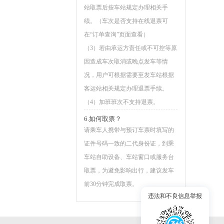
站取票后按车站规定办理相关手
续。（车次是否支持在线退票可
在“订单查询”页面查看）
（3）若由承运方责任或不可控等原
因造成车次取消或晚点发车等情
况，用户可根据需要至发车站根据
客运站相关规定办理退票手续。
（4）加班班次不支持退票。
6.如何取票？
请乘车人携带与预订车票时填写的
证件号码一致的二代身份证，到乘
车站自助设备、车站窗口或服务台
取票，为避免影响出行，建议发车
前30分钟完成取票。
违法和不良信息举报