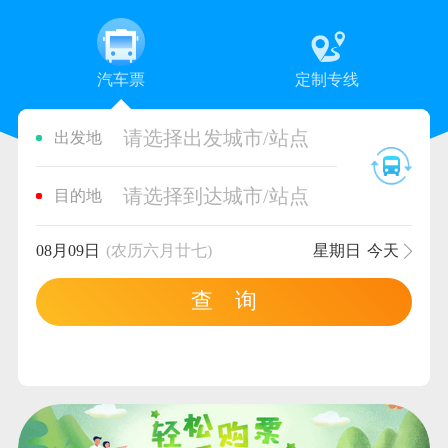
汽车票
定制专线
请选择出发城市/站点
出发地
请选择到达城市/站点
目的地
08月09日
(农历六月廿七)
星期日
今天
查 询