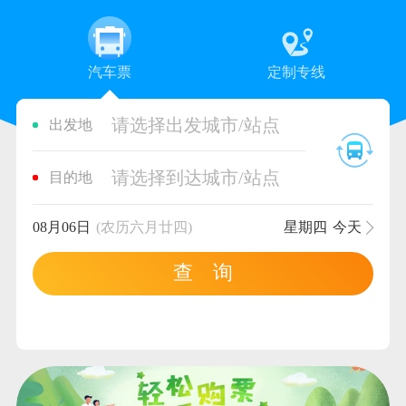
汽车票
定制专线
请选择出发城市/站点
出发地
请选择到达城市/站点
目的地
08月06日
(农历六月廿四)
星期四
今天
查 询