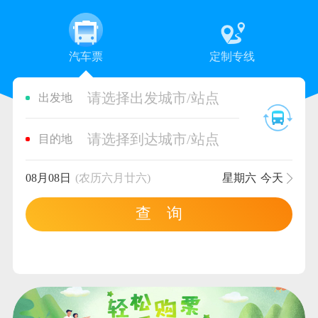
汽车票
定制专线
请选择出发城市/站点
出发地
请选择到达城市/站点
目的地
08月08日
(农历六月廿六)
星期六
今天
查 询