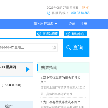
2026年08月07日
星期五
[切换]
客服热线：
400-08-84365
我的出行365
登录
注册
尊敬的会员
查询
8-13
星期四
购票指南
1.网上预订车票的预售期是多
久？
18:00-00:00）
目前网上预订车票的预售期为1至15
天，具体以各客运站为准。
2.为什么有些线路查询不到？
操作
您查询的线路可能尚未开通网上售