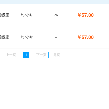
￥
57.00
通级座
26
约2小时
￥
57.00
通级座
--
约2小时
上一页
1
下一页
尾页