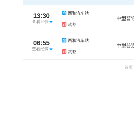
西和汽车站
13:30
中型普
查看经停
武都
西和汽车站
06:55
中型普
查看经停
武都
首页