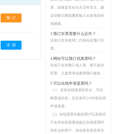
票，或者是车站当天没有车次，建
议切换日期或重新输入出发地目的
预订
地搜索。
3.预订车票需要什么证件？
目前只支持使用二代身份证预订车
详情
票。
4.网站可以预订优惠票吗？
目前只支持预订成人票，暂不提供
军票、儿童票等优惠票预订服务。
5.可以在线申请退票吗？
（1） 支持在线退票的车次，可在
购票成功后，且在发车2小时前在线
申请退票。
（2）在线退票失败的用户以及购买
不支持在线退票或超过在线退票时
间车次的用户，请在发车前至发车