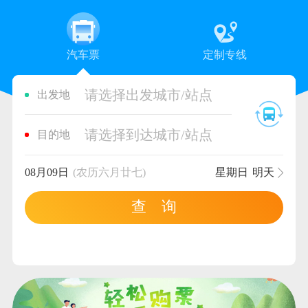
汽车票
定制专线
请选择出发城市/站点
出发地
请选择到达城市/站点
目的地
08月09日
(农历六月廿七)
星期日
明天
查 询