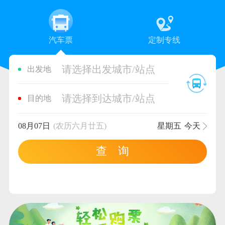
汽车票
定制专线
请选择出发城市/站点
出发地
请选择到达城市/站点
目的地
08月07日
(农历六月廿五)
星期五
今天
查 询