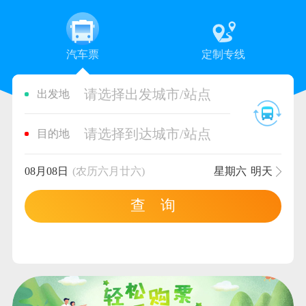
汽车票
定制专线
请选择出发城市/站点
出发地
请选择到达城市/站点
目的地
08月08日
(农历六月廿六)
星期六
明天
查 询