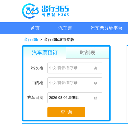
首页
汽车票
汽车票分销平台
出行365
>
出行365城市专版
汽车票预订
时刻表
出发地
1
目的地
1
乘车日期
1
查 询