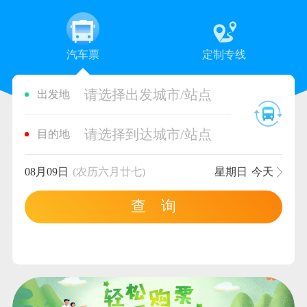
汽车票
定制专线
请选择出发城市/站点
出发地
请选择到达城市/站点
目的地
08月09日
(农历六月廿七)
星期日
今天
查 询