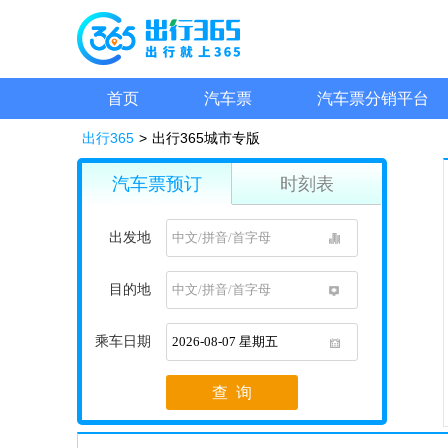
首页
汽车票
汽车票分销平台
出行365
>
出行365城市专版
汽车票预订
时刻表
出发地
1
目的地
1
乘车日期
1
查 询