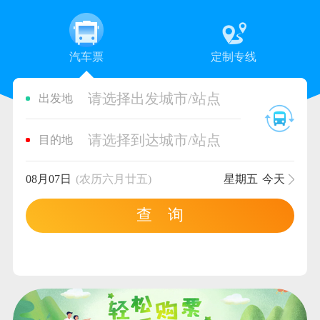
汽车票
定制专线
请选择出发城市/站点
出发地
请选择到达城市/站点
目的地
08月07日
(农历六月廿五)
星期五
今天
查 询