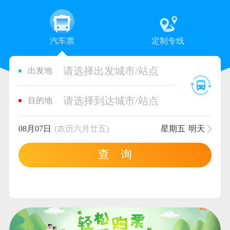
汽车票
定制专线
请选择出发城市/站点
出发地
请选择到达城市/站点
目的地
08月07日
(农历六月廿五)
星期五
明天
查 询