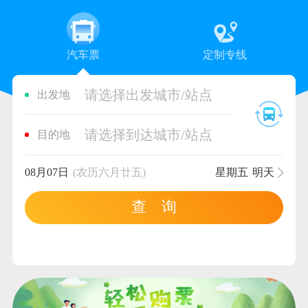
汽车票
定制专线
请选择出发城市/站点
出发地
请选择到达城市/站点
目的地
08月07日
(农历六月廿五)
星期五
明天
查 询