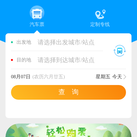
汽车票
定制专线
请选择出发城市/站点
出发地
请选择到达城市/站点
目的地
08月07日
(农历六月廿五)
星期五
今天
查 询