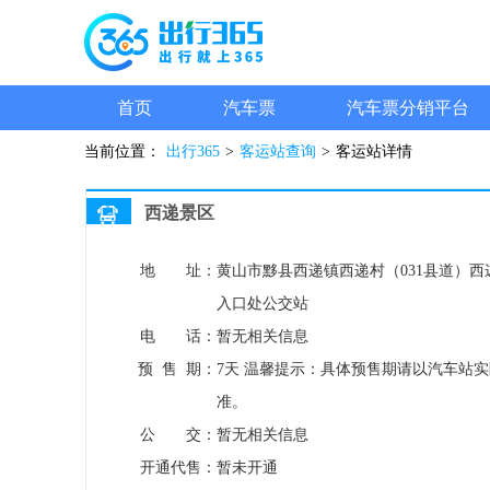
首页
汽车票
汽车票分销平台
当前位置：
出行365
>
客运站查询
>
客运站详情
西递景区
地 址：
黄山市黟县西递镇西递村（031县道）西
入口处公交站
电 话：
暂无相关信息
预 售 期：
7天
温馨提示：具体预售期请以汽车站实
准。
公 交：
暂无相关信息
开通代售：
暂未开通