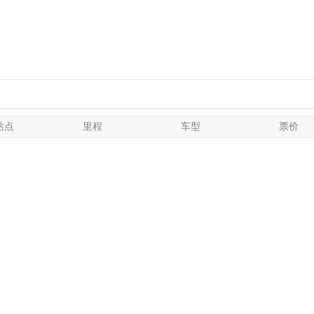
站点
里程
车型
票价