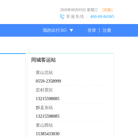
2026年08月05日
星期三
[切换]
客服热线：
400-08-84365
我的出行365
登录
注册
尊敬的会员
同城客运站
黄山北站
0559-2358999
宏村景区
13215598085
黟县东站
13215598085
黄山西站
15385433030