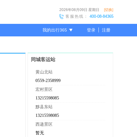
2026年08月09日
星期日
[切换]
客服热线：
400-08-84365
我的出行365
登录
注册
尊敬的会员
同城客运站
黄山北站
0559-2358999
宏村景区
13215598085
黟县东站
13215598085
西递景区
暂无