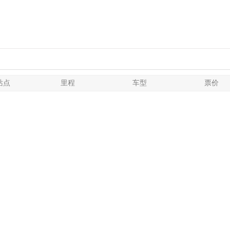
站点
里程
车型
票价