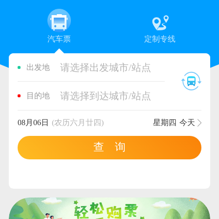
汽车票
定制专线
请选择出发城市/站点
出发地
请选择到达城市/站点
目的地
08月06日
(农历六月廿四)
星期四
今天
查 询