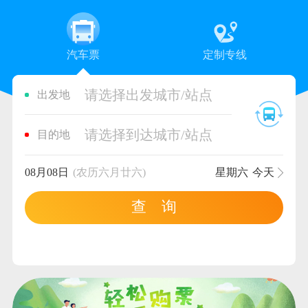
汽车票
定制专线
请选择出发城市/站点
出发地
请选择到达城市/站点
目的地
08月08日
(农历六月廿六)
星期六
今天
查 询