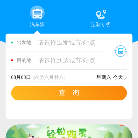
汽车票
定制专线
请选择出发城市/站点
出发地
请选择到达城市/站点
目的地
08月08日
(农历六月廿六)
星期六
今天
查 询