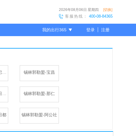
2026年08月06日
星期四
[切换]
客服热线：
400-08-84365
我的出行365
登录
注册
尊敬的会员
锡林郭勒盟-阿巴嘎旗
锡林郭勒盟-宝昌
锡林郭勒盟-白日乌拉
锡林郭勒盟-那仁
日都
锡林郭勒盟-阿公社