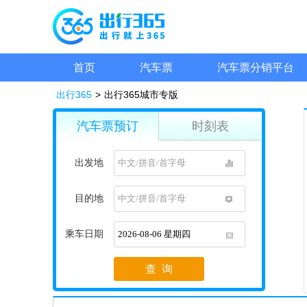
首页
汽车票
汽车票分销平台
出行365
>
出行365城市专版
汽车票预订
时刻表
出发地
1
目的地
1
乘车日期
1
查 询