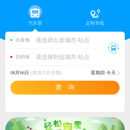
汽车票
定制专线
请选择出发城市/站点
出发地
请选择到达城市/站点
目的地
08月06日
(农历六月廿四)
星期四
今天
查 询